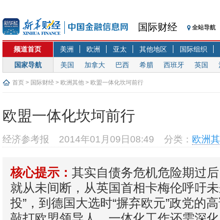
国际财经
全站导航
频道首页
美洲
欧洲
亚太
其他地区
国际组织
国家导航
美国
加拿大
巴西
希腊
西班牙
英国
首页
>
国际财经
>
欧洲其他
> 欧盟一体化坎坷前行
欧盟一体化坎坷前行
经济参考报
2014年01月09日08:49
分类：
欧洲其
其实自债务危机危险期过后
核心提示：
就从未间断，从英国首相卡梅伦呼吁未
投”，到德国大选时“摒弃欧元”政党的
敲打欧盟领导人，一体化工作还需深化