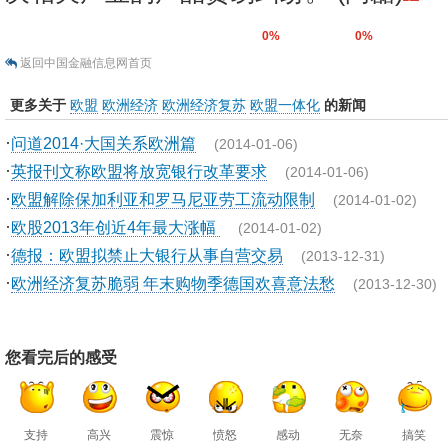
0%
0%
返回中国金融信息网首页
更多关于
欧盟
欧洲经济
欧洲经济复苏
欧盟一体化
的新闻
·
问道2014·大国关系欧洲篇
(2014-01-06)
·
英报刊文称欧盟将放宽银行改革要求
(2014-01-06)
·
欧盟解除保加利亚和罗马尼亚劳工流动限制
(2014-01-02)
·
欧股2013年创近4年最大涨幅
(2014-01-02)
·
德报：欧盟拟禁止大银行从事自营交易
(2013-12-31)
·
欧洲经济复苏脆弱 年末购物季德国欢喜意法愁
(2013-12-30)
您看完后的感受
支持
高兴
震惊
愤怒
感动
无奈
搞笑