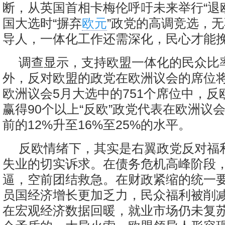
断，从英国首相卡梅伦呼吁未来举行“退
国大选时“摒弃
欧元
”政党的高调竞选，
导人，一体化工作还需深化，民心才能
调查显示，支持欧盟一体化的民众比
外，反对欧盟的政党在欧洲议会的席位
欧洲议会5月大选中的751个席位中，反
赢得90个以上“反欧”政党代表在欧洲议
前的12%升至16%至25%的水平。
反欧情绪下，其实是右翼政党反对福
失业的切实诉求。在债务危机高峰阶段
逼，空前团结救急。在财政紧缩的统一
员国经济增长更加乏力，民众福利被削
在宏观经济数据回暖，就业市场仍未复