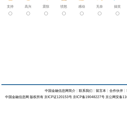
支持
高兴
震惊
愤怒
感动
无奈
搞笑
中国金融信息网简介
┊
联系我们
┊
留言本
┊
合作伙伴
┊
中国金融信息网
版权所有
京ICP证120153号
京ICP备19048227号 京公网安备11