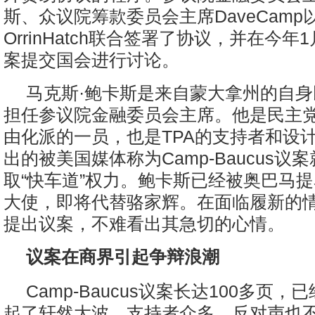
斯、众议院筹款委员会主席DaveCamp
OrrinHatch联合签署了协议，并在今年
案提交国会进行讨论。
马克斯·鲍卡斯是来自蒙大拿州的自
担任参议院金融委员会主席。他是民主
由化派的一员，也是TPA的支持者和设计
出的被美国媒体称为Camp-Baucus议
取“快车道”权力。鲍卡斯已经被奥巴马
大使，即将代替骆家辉。在面临履新的
提出议案，不难看出其急切的心情。
议案在商界引起争辩浪潮
Camp-Baucus议案长达100多页
起了轩然大波。支持者众多，反对声也