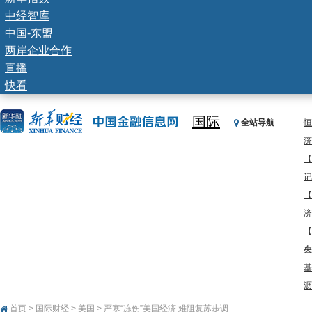
中经智库
中国-东盟
两岸企业合作
直播
快看
国际
全站导航
恒
济
【
记
【
济
【
在
央
基
沥
首页
>
国际财经
>
美国
> 严寒“冻伤”美国经济 难阻复苏步调