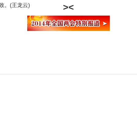
。(王龙云)
>
<