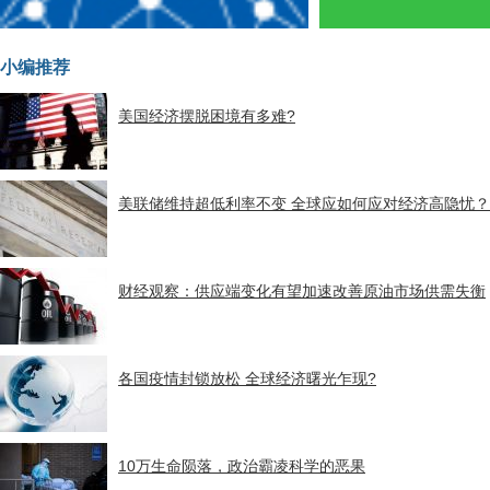
小编推荐
美国经济摆脱困境有多难?
美联储维持超低利率不变 全球应如何应对经济高隐忧？
财经观察：供应端变化有望加速改善原油市场供需失衡
各国疫情封锁放松 全球经济曙光乍现?
10万生命陨落，政治霸凌科学的恶果