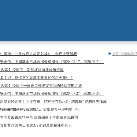
生聚源：北斗收官之星发射成功，全产业链解析
返回中国金融
安金信：中国基金市场数据分析周报（2020. 08.17—2020.08.21）
见·闻】疫情下，新加坡旅游业步履维艰
者手记：疫情下的香港零售业如何浴火重生？
见·闻】疫情下一家香港传统零售商的转型突围之旅
安金信：中国基金市场数据分析周报（2020. 07.27—2020.07.31）
新华财经调查】同业存单、结构性存款玩起“跷跷板” 结构性失衡藏
“隐秘的角落”
行公开市场净投放300亿元 短端资金利率明显下行
本面及股市双轮冲击 债市回调十年期债表现最弱
青期货连续两日涨逾3% 沪银及两粕涨势喜人