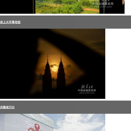
坐上火车看老挝
吉隆坡日出