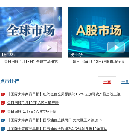
1分18秒
1分44秒
每日回顾(1月13日): 全球市场概览
每日回顾(1月13日):A股市场行情
点击排行
一周
一月
【国际大宗商品早报】纽约金价全周累跌约1.7% 芝加哥农产品全线上涨
1
每日回顾(1月10日):A股市场行情
2
每日回顾(1月7日):A股市场行情
3
【国际大宗商品早报】国际油价连跌两日 美大豆玉米跌超1%
4
【国际大宗商品早报】国际油价大涨超3% 伦镍触及近10年高位
5