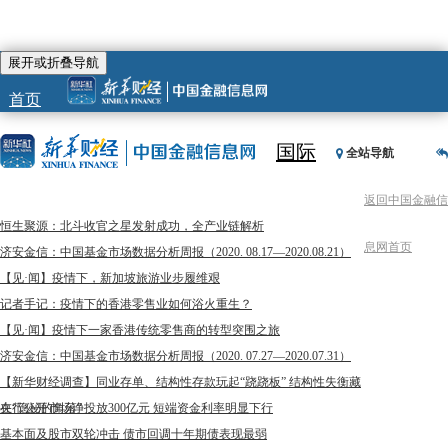
展开或折叠导航
首页
国际
全站导航
返回中国金融信
恒生聚源：北斗收官之星发射成功，全产业链解析
息网首页
济安金信：中国基金市场数据分析周报（2020. 08.17—2020.08.21）
【见·闻】疫情下，新加坡旅游业步履维艰
记者手记：疫情下的香港零售业如何浴火重生？
【见·闻】疫情下一家香港传统零售商的转型突围之旅
济安金信：中国基金市场数据分析周报（2020. 07.27—2020.07.31）
【新华财经调查】同业存单、结构性存款玩起“跷跷板” 结构性失衡藏
在“隐秘的角落”
央行公开市场净投放300亿元 短端资金利率明显下行
基本面及股市双轮冲击 债市回调十年期债表现最弱