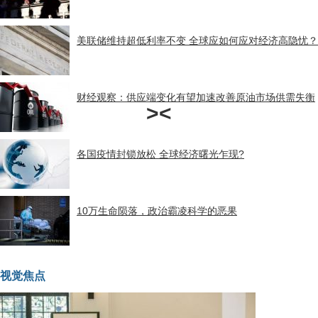
美联储维持超低利率不变 全球应如何应对经济高隐忧？
财经观察：供应端变化有望加速改善原油市场供需失衡
>
<
各国疫情封锁放松 全球经济曙光乍现?
10万生命陨落，政治霸凌科学的恶果
视觉焦点