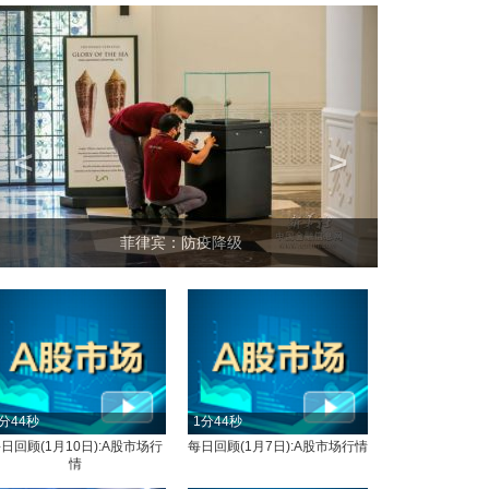
<
>
菲律宾：防疫降级
分44秒
1分44秒
日回顾(1月10日):A股市场行
每日回顾(1月7日):A股市场行情
情