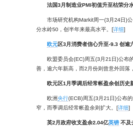
法国3月制造业PMI初值升至枯荣分
市场研究机构Markit周一(3月24
分水岭50，创半年来最高水平。[
详细
]
欧元
区3月消费者信心升至-9.3 创
欧盟委员会(EC)周五(3月21日)公
善，逾六年新高，而2月份则曾意外回落
欧元区1月季调后经常帐盈余创历史
欧洲
央行
(ECB)周五(3月21日)公
窄，而季调后经常帐盈余则扩大。[
详细
]
英2月政府收支盈余2.04亿
英镑
不及