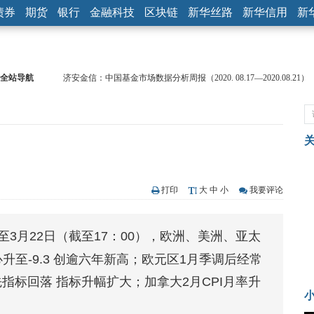
债券
期货
银行
金融科技
区块链
新华丝路
新华信用
新
全站导航
济安金信：中国基金市场数据分析周报（2020. 08.17—2020.08.21）
【见·闻】疫情下，新加坡旅游业步履维艰
记者手记：疫情下的香港零售业如何浴火重生？
【见·闻】疫情下一家香港传统零售商的转型突围之旅
济安金信：中国基金市场数据分析周报（2020. 07.27—2020.07.31）
【新华财经调查】同业存单、结构性存款玩起“跷跷板” 结构性失衡
在“隐秘的角落”
央行公开市场净投放300亿元 短端资金利率明显下行
打印
大
中
小
我要评论
基本面及股市双轮冲击 债市回调十年期债表现最弱
沥青期货连续两日涨逾3% 沪银及两粕涨势喜人
至3月22日（截至17：00），欧洲、美洲、亚太
恒生聚源：北斗收官之星发射成功，全产业链解析
至-9.3 创逾六年新高；欧元区1月季调后经常
先指标回落 指标升幅扩大；加拿大2月CPI月率升