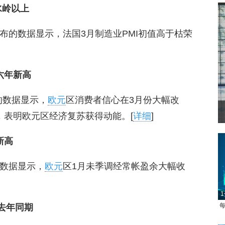
水岭以上
日)公布的数据显示，法国3月制造业PMI初值高于枯荣
逾六年新高
布的数据显示，
欧元
区消费者信心在3月份大幅改
，表明欧元区经济复苏获得动能。[
详细
]
新高
布的数据显示，
欧元
区1月未季调经常帐盈余大幅收
1
每
去年同期