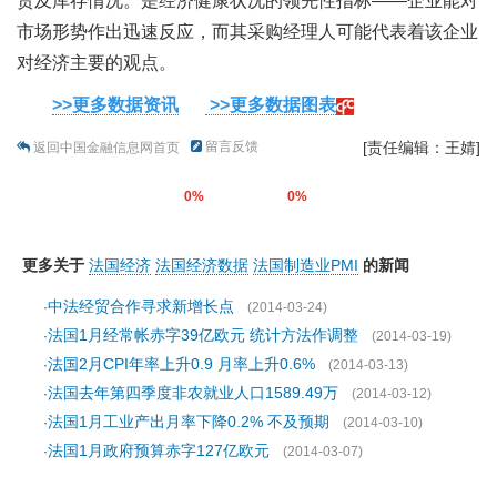
货及库存情况。是经济健康状况的领先性指标——企业能对
市场形势作出迅速反应，而其采购经理人可能代表着该企业
对经济主要的观点。
>>更多数据资讯
>>更多数据图表
留言反馈
[责任编辑：王婧]
返回中国金融信息网首页
0%
0%
更多关于
法国经济
法国经济数据
法国制造业PMI
的新闻
中法经贸合作寻求新增长点
·
(2014-03-24)
法国1月经常帐赤字39亿欧元 统计方法作调整
·
(2014-03-19)
法国2月CPI年率上升0.9 月率上升0.6%
·
(2014-03-13)
法国去年第四季度非农就业人口1589.49万
·
(2014-03-12)
法国1月工业产出月率下降0.2% 不及预期
·
(2014-03-10)
法国1月政府预算赤字127亿欧元
·
(2014-03-07)