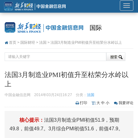
展
开
或
国际
折
叠
首页
>
国际财经
>
法国
> 法国3月制造业PMI初值升至枯荣分水岭以上
导
航
法国3月制造业PMI初值升至枯荣分水岭以
上
中国金融信息网
2014年03月24日16:27
分类：
法国
打印
大
中
小
我要评论
核心提示：
法国3月制造业PMI初值51.9，预期
49.8，前值49.7。3月综合PMI初值51.6，前值47.9。