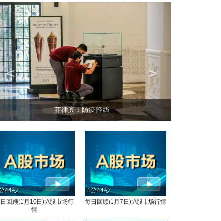
<
>
菲律宾：防疫降级
分44秒
1分44秒
日回顾(1月10日):A股市场行
每日回顾(1月7日):A股市场行情
情