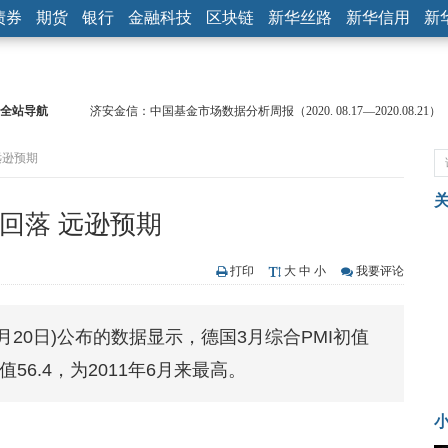
债券
期货
银行
金融科技
区块链
新华丝路
新华信用
新
全站导航
济安金信：中国基金市场数据分析周报（2020. 08.17—2020.08.21）
【见·闻】疫情下，新加坡旅游业步履维艰
远逊预期
记者手记：疫情下的香港零售业如何浴火重生？
【见·闻】疫情下一家香港传统零售商的转型突围之旅
济安金信：中国基金市场数据分析周报（2020. 07.27—2020.07.31）
值回落 远逊预期
【新华财经调查】同业存单、结构性存款玩起“跷跷板” 结构性失衡
在“隐秘的角落”
央行公开市场净投放300亿元 短端资金利率明显下行
打印
大
中
小
我要评论
基本面及股市双轮冲击 债市回调十年期债表现最弱
沥青期货连续两日涨逾3% 沪银及两粕涨势喜人
(2月20日)公布的数据显示，德国3月综合PMI初值
恒生聚源：北斗收官之星发射成功，全产业链解析
值56.4，为2011年6月来最高。