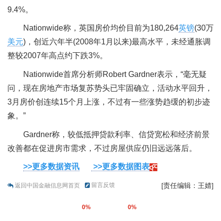
9.4%。
Nationwide称，英国房价均价目前为180,264
英镑
(30万
美元
)，创近六年半(2008年1月以来)最高水平，未经通胀调
整较2007年高点约下跌3%。
Nationwide首席分析师Robert Gardner表示，“毫无疑
问，现在房地产市场复苏势头已牢固确立，活动水平回升，
3月房价创连续15个月上涨，不过有一些涨势趋缓的初步迹
象。”
Gardner称，较低抵押贷款利率、信贷宽松和经济前景
改善都在促进房市需求，不过房屋供应仍旧远远落后。
>>更多数据资讯
>>更多数据图表
留言反馈
[责任编辑：王婧]
返回中国金融信息网首页
0%
0%