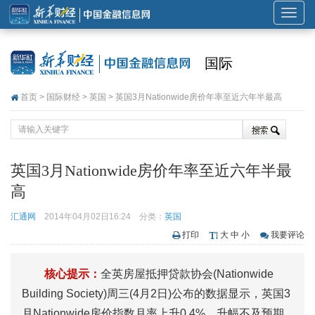
展
开
或
国际
折
叠
首页
>
国际财经
>
英国
> 英国3月Nationwide房价年率至近六年半最高
导
航
英国3月Nationwide房价年率至近六年半最
高
汇通网
2014年04月02日16:24
分类：
英国
打印
大
中
小
我要评论
核心提示：
全英房屋抵押贷款协会(Nationwide
Building Society)周三(4月2日)公布的数据显示，英国3
月Nationwide房价指数月率上升0.4%，升幅不及预期