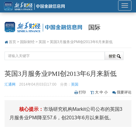
展
开
或
国际
折
叠
首页
>
国际财经
>
英国
> 英国3月服务业PMI创2013年6月来新低
导
航
英国3月服务业PMI创2013年6月来新低
汇通网
2014年04月03日17:00
分类：
英国
打印
大
中
小
我要评论
核心提示：
市场研究机构Markit公司公布的英国3
月服务业PMI降至57.6，创2013年6月以来新低。