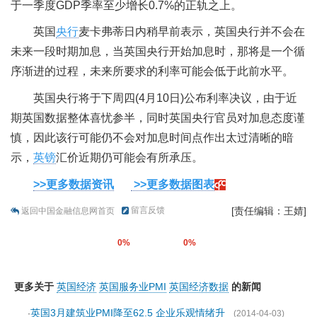
于一季度GDP季率至少增长0.7%的正轨之上。
英国
央行
麦卡弗蒂日内稍早前表示，英国央行并不会在
未来一段时期加息，当英国央行开始加息时，那将是一个循
序渐进的过程，未来所要求的利率可能会低于此前水平。
英国央行将于下周四(4月10日)公布利率决议，由于近
期英国数据整体喜忧参半，同时英国央行官员对加息态度谨
慎，因此该行可能仍不会对加息时间点作出太过清晰的暗
示，
英镑
汇价近期仍可能会有所承压。
>>更多数据资讯
>>更多数据图表
留言反馈
[责任编辑：王婧]
返回中国金融信息网首页
0%
0%
更多关于
英国经济
英国服务业PMI
英国经济数据
的新闻
英国3月建筑业PMI降至62.5 企业乐观情绪升
·
(2014-04-03)