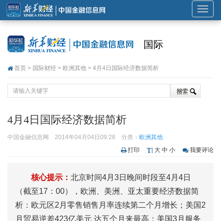
展
开
或
国际
折
叠
首页
>
国际财经
>
欧洲其他
> 4月4日国际经济数据简析
导
航
4月4日国际经济数据简析
中国金融信息网
2014年04月04日09:28
分类：
欧洲其他
打印
大
中
小
我要评论
核心提示：
北京时间4月3日晚间时段至4月4日
（截至17：00），欧洲、美洲、亚太重要经济数据简
析：欧元区2月零售销售月率连续第二个月增长；美国2
月贸易逆差423亿美元 达五个月来最高；美国3月服务