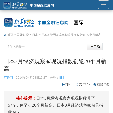
展
开
或
国际
折
叠
首页
>
国际财经
>
日本
> 日本3月经济观察家现况指数创逾20个月新高
导
航
日本3月经济观察家现况指数创逾20个月新
高
汇通网
2014年04月08日15:27
分类：
日本
打印
大
中
小
我要评论
核心提示：
日本3月经济观察家现况指数升至
57.9，创至少20个月新高。日本3月经济观察家前景指
数34.7。