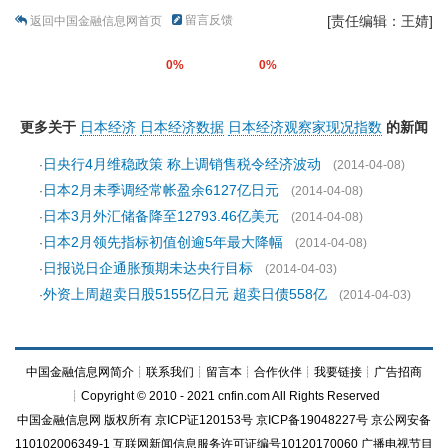
留言反馈
[责任编辑：王婧]
返回中国金融信息网首页
0%
0%
更多关于
日本经济
日本经济数据
日本经济观察家现况指数
的新闻
日央行4月维稳政策 称上调销售税令经济波动
·
(2014-04-08)
日本2月未季调经常帐盈余6127亿日元
·
(2014-04-08)
日本3月外汇储备降至12793.46亿美元
·
(2014-04-08)
日本2月领先指标初值创逾5年最大降幅
·
(2014-04-08)
日报说日企通胀预期未达央行目标
·
(2014-04-03)
外资上周超卖日股5155亿日元 超卖日债558亿
·
(2014-04-03)
中国金融信息网简介
┊
联系我们
┊
留言本
┊
合作伙伴
┊
我要链接
┊
广告招商
┊Copyright © 2010 - 2021 cnfin.com All Rights Reserved
中国金融信息网
版权所有
京ICP证120153号
京ICP备19048227号 京公网安备
110102006349-1 互联网新闻信息服务许可证编号10120170060
广播电视节目