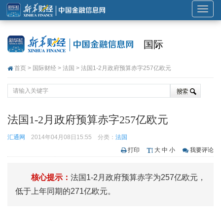
展
开
或
国际
折
叠
首页
>
国际财经
>
法国
> 法国1-2月政府预算赤字257亿欧元
导
航
法国1-2月政府预算赤字257亿欧元
汇通网
2014年04月08日15:55
分类：
法国
打印
大
中
小
我要评论
核心提示：
法国1-2月政府预算赤字为257亿欧元，
低于上年同期的271亿欧元。