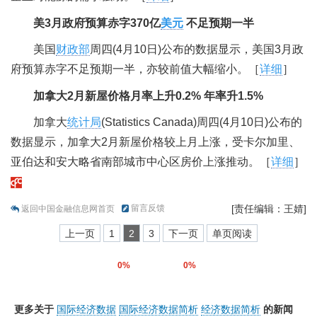
美3月政府预算赤字370亿
美元
不足预期一半
美国
财政部
周四(4月10日)公布的数据显示，美国3月政
府预算赤字不足预期一半，亦较前值大幅缩小。［
详细
］
加拿大2月新屋价格月率上升0.2% 年率升1.5%
加拿大
统计局
(Statistics Canada)周四(4月10日)公布的
数据显示，加拿大2月新屋价格较上月上涨，受卡尔加里、
亚伯达和安大略省南部城市中心区房价上涨推动。［
详细
］
留言反馈
[责任编辑：王婧]
返回中国金融信息网首页
上一页
1
2
3
下一页
单页阅读
0%
0%
更多关于
国际经济数据
国际经济数据简析
经济数据简析
的新闻