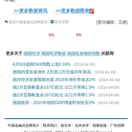
>>更多数据资讯
>>更多数据图表
留言反馈
[责任编辑：王婧]
返回中国金融信息网首页
0%
0%
更多关于
德国经济
德国经济数据
德国批发物价指数
的新闻
4月9日德国DAX指数上涨0.16%
·
(2014-04-10)
德国内需加速增长 2月进口升至逾20年新高
·
(2014-04-10)
德对经济发展预期乐观 2015年增长率或达2%
·
(2014-04-10)
德2月贸易帐盈余157亿欧元 出口月率降1.3%
·
(2014-04-09)
德2月贸易帐盈余157亿欧元 出口月率降1.3%
·
(2014-04-09)
德国政府：2015年德国GDP增速料加快至2%
·
(2014-04-08)
中国金融信息网简介
┊
联系我们
┊
留言本
┊
合作伙伴
┊
我要链接
┊
广告招商