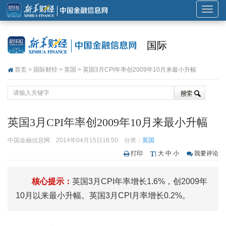
展
开
或
国际
折
叠
首页
>
国际财经
>
英国
> 英国3月CPI年率创2009年10月来最小升幅
导
航
英国3月CPI年率创2009年10月来最小升幅
中国金融信息网
2014年04月15日16:50
分类：
英国
打印
大
中
小
我要评论
核心提示：
英国3月CPI年率增长1.6%，创2009年
10月以来最小升幅。英国3月CPI月率增长0.2%。