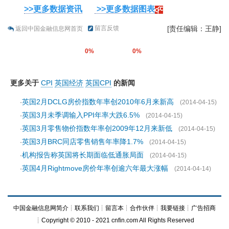
>>更多数据资讯
>>更多数据图表
留言反馈
[责任编辑：王静]
返回中国金融信息网首页
0%
0%
更多关于
CPI
英国经济
英国CPI
的新闻
英国2月DCLG房价指数年率创2010年6月来新高
·
(2014-04-15)
英国3月未季调输入PPI年率大跌6.5%
·
(2014-04-15)
英国3月零售物价指数年率创2009年12月来新低
·
(2014-04-15)
英国3月BRC同店零售销售年率降1.7%
·
(2014-04-15)
机构报告称英国将长期面临低通胀局面
·
(2014-04-15)
英国4月Rightmove房价年率创逾六年最大涨幅
·
(2014-04-14)
中国金融信息网简介
┊
联系我们
┊
留言本
┊
合作伙伴
┊
我要链接
┊
广告招商
┊Copyright © 2010 - 2021 cnfin.com All Rights Reserved