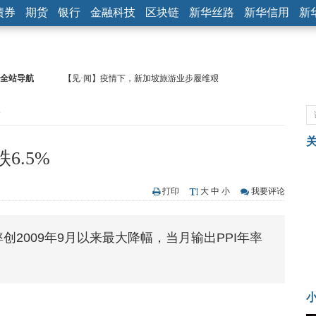
债券
期货
银行
金融科技
区块链
新华丝路
新华信用
新
全站导航
【见·闻】疫情下，新加坡旅游业步履维艰
记者手记：疫情下的香港零售业如何浴火重生？
%
【见·闻】疫情下一家香港传统零售商的转型突围之旅
济安金信：中国基金市场数据分析周报（2020. 07.27—2020.07.31）
【新华财经调查】同业存单、结构性存款玩起“跷跷板” 结构性失衡
6.5%
在“隐秘的角落”
央行公开市场净投放300亿元 短端资金利率明显下行
基本面及股市双轮冲击 债市回调十年期债表现最弱
打印
大
中
小
我要评论
沥青期货连续两日涨逾3% 沪银及两粕涨势喜人
恒生聚源：北斗收官之星发射成功，全产业链解析
率创2009年9月以来最大降幅，当月输出PPI年率
济安金信：中国基金市场数据分析周报（2020. 08.17—2020.08.21）