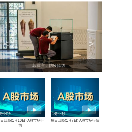
<
>
菲律宾：防疫降级
分44秒
1分44秒
日回顾(1月10日):A股市场行
每日回顾(1月7日):A股市场行情
情