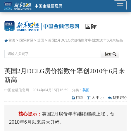
展
开
或
国际
折
叠
首页
>
国际财经
>
英国
> 英国2月DCLG房价指数年率创2010年6月来新高
导
航
英国2月DCLG房价指数年率创2010年6月来
新高
中国金融信息网
2014年04月15日16:59
分类：
英国
打印
大
中
小
我要评论
核心提示：
英国2月房价年率继续继续上涨，创
2010年6月以来最大升幅。