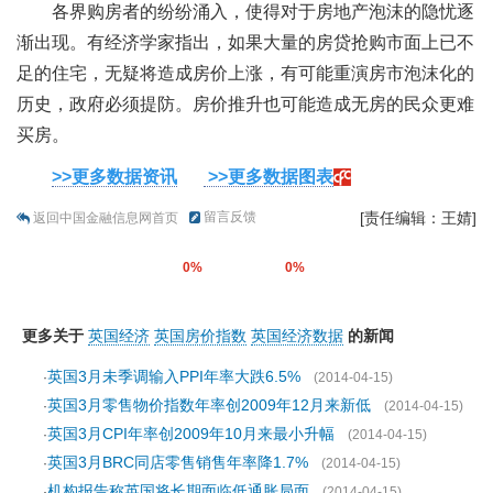
各界购房者的纷纷涌入，使得对于房地产泡沫的隐忧逐
渐出现。有经济学家指出，如果大量的房贷抢购市面上已不
足的住宅，无疑将造成房价上涨，有可能重演房市泡沫化的
历史，政府必须提防。房价推升也可能造成无房的民众更难
买房。
>>更多数据资讯
>>更多数据图表
留言反馈
[责任编辑：王婧]
返回中国金融信息网首页
0%
0%
更多关于
英国经济
英国房价指数
英国经济数据
的新闻
英国3月未季调输入PPI年率大跌6.5%
·
(2014-04-15)
英国3月零售物价指数年率创2009年12月来新低
·
(2014-04-15)
英国3月CPI年率创2009年10月来最小升幅
·
(2014-04-15)
英国3月BRC同店零售销售年率降1.7%
·
(2014-04-15)
机构报告称英国将长期面临低通胀局面
·
(2014-04-15)