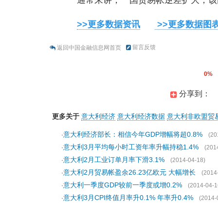
通常来讲，一国贸易帐逆差扩大，该
>>更多数据资讯
>>更多数据图
留言反馈
返回中国金融信息网首页
0%
分享到：
更多关于
意大利经济
意大利经济数据
意大利非欧盟贸
意大利经济部长：相信今年GDP增幅将超0.8%
·
(20
意大利3月平均每小时工资年率升幅持稳1.4%
·
(201
意大利2月工业订单月率下滑3.1%
·
(2014-04-18)
意大利2月贸易帐盈余26.23亿欧元 大幅增长
·
(2014
意大利一季度GDP较前一季度或增0.2%
·
(2014-04-1
意大利3月CPI终值月率升0.1% 年率升0.4%
·
(2014-