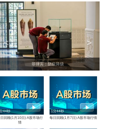
<
>
菲律宾：防疫降级
分44秒
1分44秒
日回顾(1月10日):A股市场行
每日回顾(1月7日):A股市场行情
情