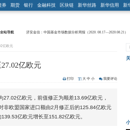
债券
期货
银行
金融科技
区块链
新华丝路
新华信用
新
全站导航
济安金信：中国基金市场数据分析周报（2020. 08.17—2020.08.21）
【见·闻】疫情下，新加坡旅游业步履维艰
02亿欧元
记者手记：疫情下的香港零售业如何浴火重生？
【见·闻】疫情下一家香港传统零售商的转型突围之旅
济安金信：中国基金市场数据分析周报（2020. 07.27—2020.07.31）
7.02亿欧元
【新华财经调查】同业存单、结构性存款玩起“跷跷板” 结构性失衡
在“隐秘的角落”
央行公开市场净投放300亿元 短端资金利率明显下行
打印
大
中
小
我要评论
基本面及股市双轮冲击 债市回调十年期债表现最弱
沥青期货连续两日涨逾3% 沪银及两粕涨势喜人
27.02亿欧元，前值修正为顺差13.69亿欧元，
恒生聚源：北斗收官之星发射成功，全产业链解析
对非欧盟国家进口额由2月修正后的125.84亿欧元
39.53亿欧元增长至151.82亿欧元。