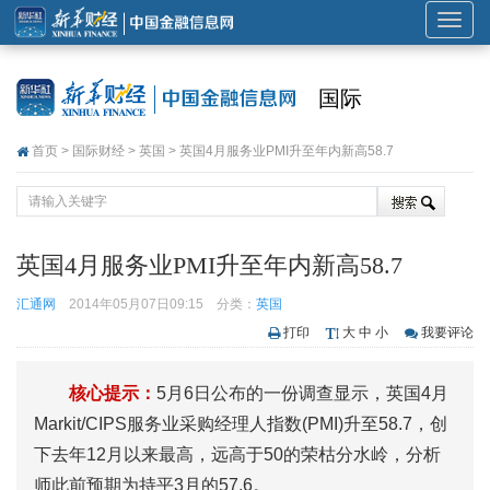
展
开
或
国际
折
叠
首页
>
国际财经
>
英国
> 英国4月服务业PMI升至年内新高58.7
导
航
英国4月服务业PMI升至年内新高58.7
汇通网
2014年05月07日09:15
分类：
英国
打印
大
中
小
我要评论
核心提示：
5月6日公布的一份调查显示，英国4月
Markit/CIPS服务业采购经理人指数(PMI)升至58.7，创
下去年12月以来最高，远高于50的荣枯分水岭，分析
师此前预期为持平3月的57.6。