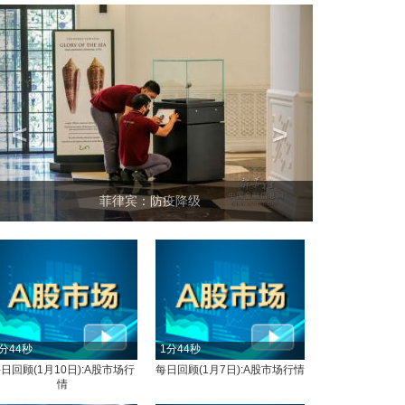
<
>
菲律宾：防疫降级
分44秒
1分44秒
日回顾(1月10日):A股市场行
每日回顾(1月7日):A股市场行情
情