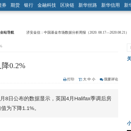
债券
期货
银行
金融科技
区块链
新华丝路
新华信用
新
全站导航
济安金信：中国基金市场数据分析周报（2020. 08.17—2020.08.21）
【见·闻】疫情下，新加坡旅游业步履维艰
%
记者手记：疫情下的香港零售业如何浴火重生？
【见·闻】疫情下一家香港传统零售商的转型突围之旅
济安金信：中国基金市场数据分析周报（2020. 07.27—2020.07.31）
降0.2%
【新华财经调查】同业存单、结构性存款玩起“跷跷板” 结构性失衡
在“隐秘的角落”
央行公开市场净投放300亿元 短端资金利率明显下行
打印
大
中
小
我要评论
基本面及股市双轮冲击 债市回调十年期债表现最弱
沥青期货连续两日涨逾3% 沪银及两粕涨势喜人
 5月8日公布的数据显示，英国4月Halifax季调后房
恒生聚源：北斗收官之星发射成功，全产业链解析
值为下降1.1%。