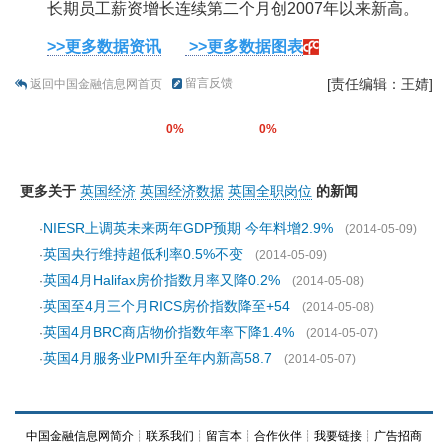
长期员工薪资增长连续第二个月创2007年以来新高。
>>更多数据资讯
>>更多数据图表
留言反馈
[责任编辑：王婧]
返回中国金融信息网首页
0%
0%
更多关于
英国经济
英国经济数据
英国全职岗位
的新闻
NIESR上调英未来两年GDP预期 今年料增2.9%
·
(2014-05-09)
英国央行维持超低利率0.5%不变
·
(2014-05-09)
英国4月Halifax房价指数月率又降0.2%
·
(2014-05-08)
英国至4月三个月RICS房价指数降至+54
·
(2014-05-08)
英国4月BRC商店物价指数年率下降1.4%
·
(2014-05-07)
英国4月服务业PMI升至年内新高58.7
·
(2014-05-07)
中国金融信息网简介
┊
联系我们
┊
留言本
┊
合作伙伴
┊
我要链接
┊
广告招商