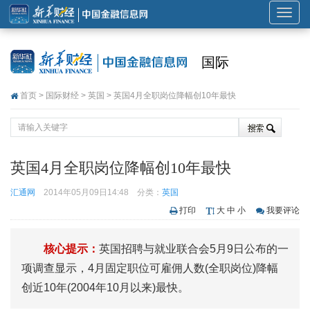
展
开
或
国际
折
叠
首页
>
国际财经
>
英国
> 英国4月全职岗位降幅创10年最快
导
航
英国4月全职岗位降幅创10年最快
汇通网
2014年05月09日14:48
分类：
英国
打印
大
中
小
我要评论
核心提示：
英国招聘与就业联合会5月9日公布的一
项调查显示，4月固定职位可雇佣人数(全职岗位)降幅
创近10年(2004年10月以来)最快。