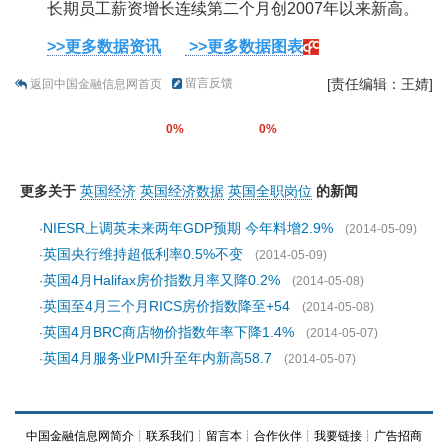
长期员工薪资增长连续第二个月创2007年以来新高。
>>更多数据资讯
>>更多数据图表
留言反馈
[责任编辑：王婧]
返回中国金融信息网首页
0%
0%
更多关于
英国经济
英国经济数据
英国全职岗位
的新闻
NIESR上调英未来两年GDP预期 今年料增2.9%
·
(2014-05-09)
英国央行维持超低利率0.5%不变
·
(2014-05-09)
英国4月Halifax房价指数月率又降0.2%
·
(2014-05-08)
英国至4月三个月RICS房价指数降至+54
·
(2014-05-08)
英国4月BRC商店物价指数年率下降1.4%
·
(2014-05-07)
英国4月服务业PMI升至年内新高58.7
·
(2014-05-07)
中国金融信息网简介
┊
联系我们
┊
留言本
┊
合作伙伴
┊
我要链接
┊
广告招商