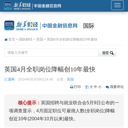
展
开
或
国际
折
叠
首页
>
国际财经
>
英国
> 英国4月全职岗位降幅创10年最快
导
航
英国4月全职岗位降幅创10年最快
汇通网
2014年05月09日14:48
分类：
英国
打印
大
中
小
我要评论
核心提示：
英国招聘与就业联合会5月9日公布的一
项调查显示，4月固定职位可雇佣人数(全职岗位)降幅
创近10年(2004年10月以来)最快。