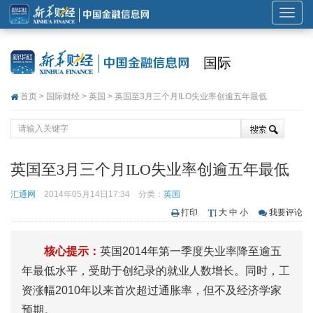
展
开
或
国际
折
叠
首页
>
国际财经
>
英国
> 英国至3月三个月ILO失业率创逾五年最低
导
航
英国至3月三个月ILO失业率创逾五年最低
汇通网
2014年05月14日17:34
分类：
英国
打印
大
中
小
我要评论
核心提示：
英国2014年第一季度失业率降至逾五
年最低水平，受助于创纪录的就业人数增长。同时，工
资涨幅2010年以来首次超过通胀率，但不及经济学家
预期。