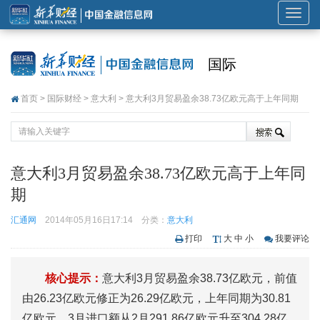
展
开
或
国际
折
叠
首页
>
国际财经
>
意大利
> 意大利3月贸易盈余38.73亿欧元高于上年同期
导
航
意大利3月贸易盈余38.73亿欧元高于上年同
期
汇通网
2014年05月16日17:14
分类：
意大利
打印
大
中
小
我要评论
核心提示：
意大利3月贸易盈余38.73亿欧元，前值
由26.23亿欧元修正为26.29亿欧元，上年同期为30.81
亿欧元。3月进口额从2月291.86亿欧元升至304.28亿