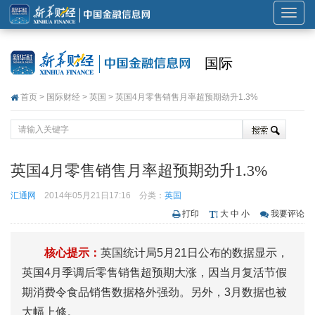
展
开
或
国际
折
叠
首页
>
国际财经
>
英国
> 英国4月零售销售月率超预期劲升1.3%
导
航
英国4月零售销售月率超预期劲升1.3%
汇通网
2014年05月21日17:16
分类：
英国
打印
大
中
小
我要评论
核心提示：
英国统计局5月21日公布的数据显示，
英国4月季调后零售销售超预期大涨，因当月复活节假
期消费令食品销售数据格外强劲。另外，3月数据也被
大幅上修。