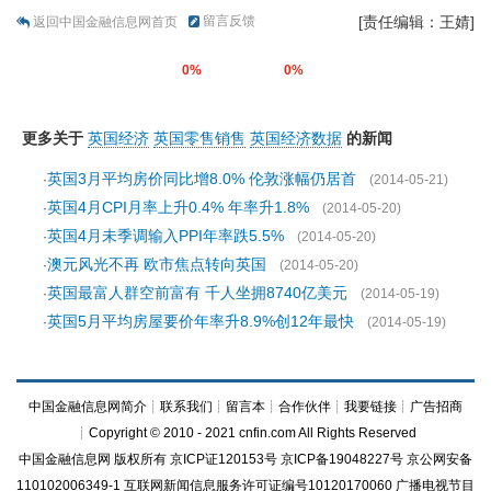
留言反馈
[责任编辑：王婧]
返回中国金融信息网首页
0%
0%
更多关于
英国经济
英国零售销售
英国经济数据
的新闻
英国3月平均房价同比增8.0% 伦敦涨幅仍居首
·
(2014-05-21)
英国4月CPI月率上升0.4% 年率升1.8%
·
(2014-05-20)
英国4月未季调输入PPI年率跌5.5%
·
(2014-05-20)
澳元风光不再 欧市焦点转向英国
·
(2014-05-20)
英国最富人群空前富有 千人坐拥8740亿美元
·
(2014-05-19)
英国5月平均房屋要价年率升8.9%创12年最快
·
(2014-05-19)
中国金融信息网简介
┊
联系我们
┊
留言本
┊
合作伙伴
┊
我要链接
┊
广告招商
┊Copyright © 2010 - 2021 cnfin.com All Rights Reserved
中国金融信息网
版权所有
京ICP证120153号
京ICP备19048227号 京公网安备
110102006349-1 互联网新闻信息服务许可证编号10120170060
广播电视节目