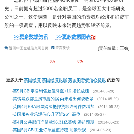
总部位于德国纽伦堡的GfK集团，有着80年的发展历
史，日前拥有超过5000名全职员工，是全球五大市场研究
公司之一。这份调查，是针对英国的消费者对经济和消费前
景的一项调查，用以反映未来消费趋势和经济前景。
>>更多数据资讯
>>更多数据图表
留言反馈
[责任编辑：王婧]
返回中国金融信息网首页
0%
0%
更多关于
英国经济
英国经济数据
英国消费者信心指数
的新闻
英5月CBI零售销售差值降至+16 增长放缓
·
(2014-05-29)
英镑暴跌都是房市惹的祸 尚未退出何谈收紧
·
(2014-05-29)
英国4月BBA房屋购买抵押贷款许可件数增加
·
(2014-05-28)
英国服务业乐观信心升至近26年高位
·
(2014-05-27)
英4月公共部门净借款96.31亿英镑 远超预期
·
(2014-05-23)
英国5月CBI工业订单差值持稳 前景乐观
·
(2014-05-23)