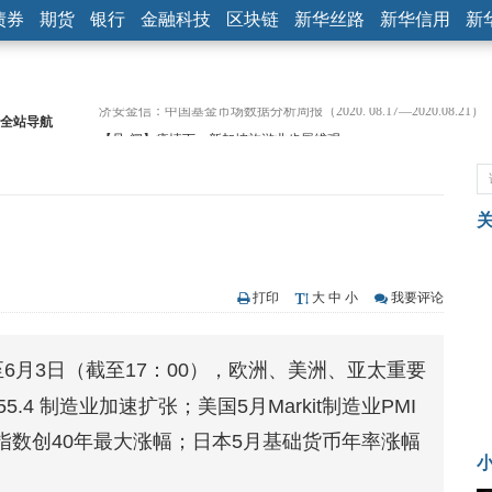
债券
期货
银行
金融科技
区块链
新华丝路
新华信用
新
全站导航
【见·闻】疫情下，新加坡旅游业步履维艰
记者手记：疫情下的香港零售业如何浴火重生？
【见·闻】疫情下一家香港传统零售商的转型突围之旅
济安金信：中国基金市场数据分析周报（2020. 07.27—2020.07.31）
【新华财经调查】同业存单、结构性存款玩起“跷跷板” 结构性失衡
）
在“隐秘的角落”
央行公开市场净投放300亿元 短端资金利率明显下行
基本面及股市双轮冲击 债市回调十年期债表现最弱
打印
大
中
小
我要评论
沥青期货连续两日涨逾3% 沪银及两粕涨势喜人
恒生聚源：北斗收官之星发射成功，全产业链解析
6月3日（截至17：00），欧洲、美洲、亚太重要
济安金信：中国基金市场数据分析周报（2020. 08.17—2020.08.21）
.4 制造业加速扩张；美国5月Markit制造业PMI
件指数创40年最大涨幅；日本5月基础货币年率涨幅