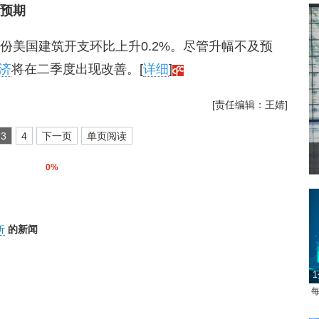
及预期
份美国建筑开支环比上升0.2%。尽管升幅不及预
济
将在二季度出现改善。[
详细
]
[责任编辑：王婧]
3
4
下一页
单页阅读
0%
析
的新闻
1
每