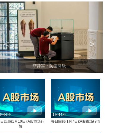
<
>
菲律宾：防疫降级
分44秒
1分44秒
日回顾(1月10日):A股市场行
每日回顾(1月7日):A股市场行情
情