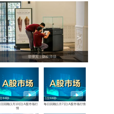
<
>
菲律宾：防疫降级
分44秒
1分44秒
日回顾(1月10日):A股市场行
每日回顾(1月7日):A股市场行情
情