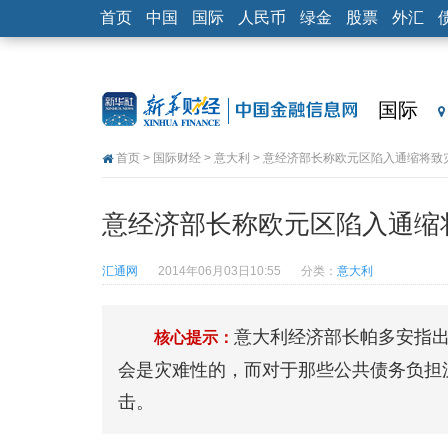
首页
中国
国际
人民币
绿金
股票
外汇
国际
首页
>
国际财经
>
意大利
> 意经济部长称欧元区陷入通缩将致
意经济部长称欧元区陷入通缩
汇通网
2014年06月03日10:55
分类：
意大利
意大利经济部长帕多安指
核心提示：
会是灾难性的，而对于那些公共债务负担
击。