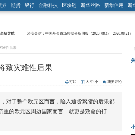
债券
期货
银行
金融科技
区块链
新华丝路
新华信用
新
全站导航
济安金信：中国基金市场数据分析周报（2020. 08.17—2020.08.21）
【见·闻】疫情下，新加坡旅游业步履维艰
灾难性后果
记者手记：疫情下的香港零售业如何浴火重生？
【见·闻】疫情下一家香港传统零售商的转型突围之旅
济安金信：中国基金市场数据分析周报（2020. 07.27—2020.07.31）
将致灾难性后果
【新华财经调查】同业存单、结构性存款玩起“跷跷板” 结构性失衡
在“隐秘的角落”
央行公开市场净投放300亿元 短端资金利率明显下行
打印
大
中
小
我要评论
基本面及股市双轮冲击 债市回调十年期债表现最弱
沥青期货连续两日涨逾3% 沪银及两粕涨势喜人
出，对于整个欧元区而言，陷入通货紧缩的后果都
恒生聚源：北斗收官之星发射成功，全产业链解析
沉重的欧元区周边国家而言，就更是致命的打