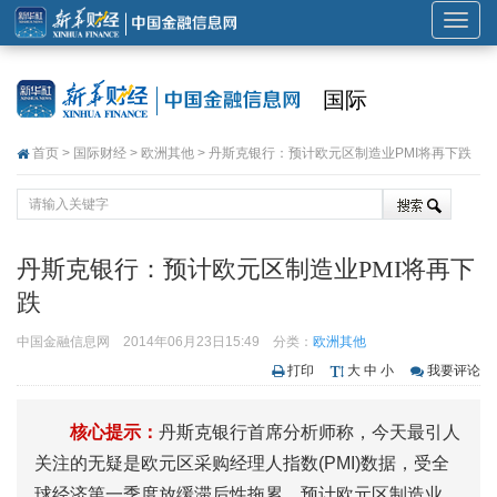
展
开
或
国际
折
叠
首页
>
国际财经
>
欧洲其他
> 丹斯克银行：预计欧元区制造业PMI将再下跌
导
航
丹斯克银行：预计欧元区制造业PMI将再下
跌
中国金融信息网
2014年06月23日15:49
分类：
欧洲其他
打印
大
中
小
我要评论
核心提示：
丹斯克银行首席分析师称，今天最引人
关注的无疑是欧元区采购经理人指数(PMI)数据，受全
球经济第一季度放缓滞后性拖累，预计欧元区制造业