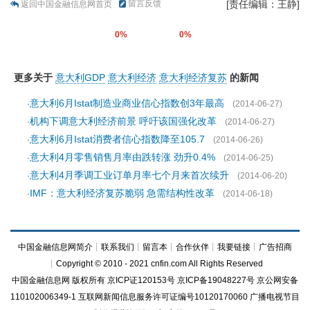
留言反馈
[责任编辑：王静]
返回中国金融信息网首页
0%
0%
更多关于
意大利GDP
意大利经济
意大利经济复苏
的新闻
意大利6月Istat制造业商业信心指数创3年最高
·
(2014-06-27)
机构下调意大利经济前景 呼吁该国强化改革
·
(2014-06-27)
意大利6月Istat消费者信心指数降至105.7
·
(2014-06-26)
意大利4月零售销售月率由跌转涨 劲升0.4%
·
(2014-06-25)
意大利4月季调工业订单月率七个月来首次续升
·
(2014-06-20)
IMF：意大利经济复苏脆弱 急需结构性改革
·
(2014-06-18)
中国金融信息网简介
┊
联系我们
┊
留言本
┊
合作伙伴
┊
我要链接
┊
广告招商
┊Copyright © 2010 - 2021 cnfin.com All Rights Reserved
中国金融信息网
版权所有
京ICP证120153号
京ICP备19048227号 京公网安备
110102006349-1 互联网新闻信息服务许可证编号10120170060
广播电视节目