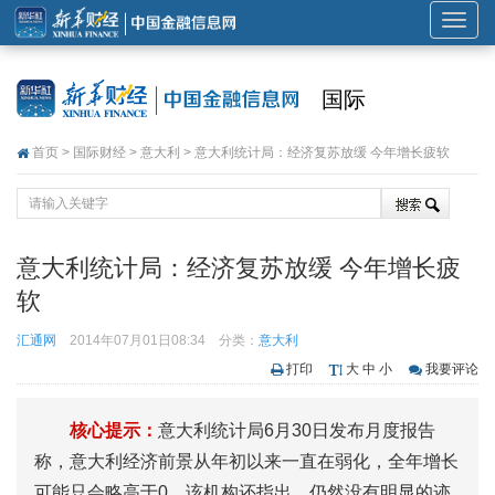
展
开
或
国际
折
叠
首页
>
国际财经
>
意大利
> 意大利统计局：经济复苏放缓 今年增长疲软
导
航
意大利统计局：经济复苏放缓 今年增长疲
软
汇通网
2014年07月01日08:34
分类：
意大利
打印
大
中
小
我要评论
核心提示：
意大利统计局6月30日发布月度报告
称，意大利经济前景从年初以来一直在弱化，全年增长
可能只会略高于0。该机构还指出，仍然没有明显的迹