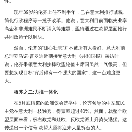
性。
现年39岁的伦齐上任不到半年，已在意大利推行减税、
简化行政程序等一揽子改革。他说，意大利目前面临失业率
高企和非洲难民不断涌入等难题，亟待通过在欧盟层面推行
共同政策予以解决。
然而，伦齐的“雄心壮志”并不被所有人看好。意大利前
总理罗马诺·普罗迪近期接受意大利《共和国报》采访时
说，伦齐带领意大利接棒欧盟轮值主席国虽然士气很高，但
要想实现目标“背后得有一个强大的国家”，这一点难度更
大。
板斧之二:力推一体化
在5月底结束的欧洲议会选举中，伦齐领导的中左翼民
主党在意大利一枝独秀，得票率超过40%。然而，就整个欧
盟层面来看，极右政党和疑欧、反欧党派上升势头迅猛。这
传递出一个信号:欧盟大厦将迎来大量拆台的人。