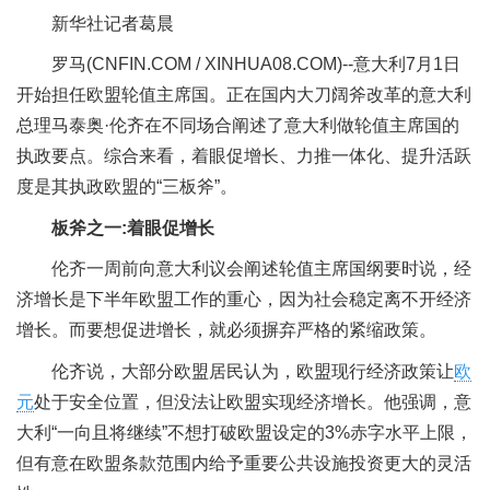
新华社记者葛晨
罗马(CNFIN.COM / XINHUA08.COM)--意大利7月1日
开始担任欧盟轮值主席国。正在国内大刀阔斧改革的意大利
总理马泰奥·伦齐在不同场合阐述了意大利做轮值主席国的
执政要点。综合来看，着眼促增长、力推一体化、提升活跃
度是其执政欧盟的“三板斧”。
板斧之一:着眼促增长
伦齐一周前向意大利议会阐述轮值主席国纲要时说，经
济增长是下半年欧盟工作的重心，因为社会稳定离不开经济
增长。而要想促进增长，就必须摒弃严格的紧缩政策。
伦齐说，大部分欧盟居民认为，欧盟现行经济政策让
欧
元
处于安全位置，但没法让欧盟实现经济增长。他强调，意
大利“一向且将继续”不想打破欧盟设定的3%赤字水平上限，
但有意在欧盟条款范围内给予重要公共设施投资更大的灵活