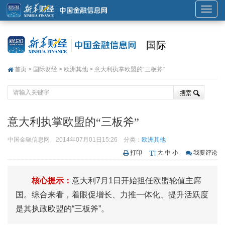
展
开
或
国际
折
叠
首页
>
国际财经
>
欧洲其他
> 意大利执掌欧盟的“三板斧”
导
航
意大利执掌欧盟的“三板斧”
中国金融信息网
2014年07月01日15:26
分类：
欧洲其他
打印
大
中
小
我要评论
核心提示：
意大利7月1日开始担任欧盟轮值主席
国。综合来看，着眼促增长、力推一体化、提升活跃度
是其执政欧盟的“三板斧”。