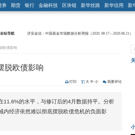
债券
期货
银行
金融科技
区块链
新华丝路
新华信用
新
全站导航
济安金信：中国基金市场数据分析周报（2020. 08.17—2020.08.21）
【见·闻】疫情下，新加坡旅游业步履维艰
摆脱欧债影响
记者手记：疫情下的香港零售业如何浴火重生？
【见·闻】疫情下一家香港传统零售商的转型突围之旅
济安金信：中国基金市场数据分析周报（2020. 07.27—2020.07.31）
底摆脱欧债影响
【新华财经调查】同业存单、结构性存款玩起“跷跷板” 结构性失衡
在“隐秘的角落”
央行公开市场净投放300亿元 短端资金利率明显下行
打印
大
中
小
我要评论
基本面及股市双轮冲击 债市回调十年期债表现最弱
沥青期货连续两日涨逾3% 沪银及两粕涨势喜人
在11.6%的水平，与修订后的4月数据持平。分析
恒生聚源：北斗收官之星发射成功，全产业链解析
域内经济依然难以彻底摆脱欧债危机的负面影