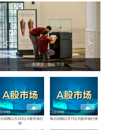
<
>
菲律宾：防疫降级
分44秒
1分44秒
日回顾(1月10日):A股市场行
每日回顾(1月7日):A股市场行情
情