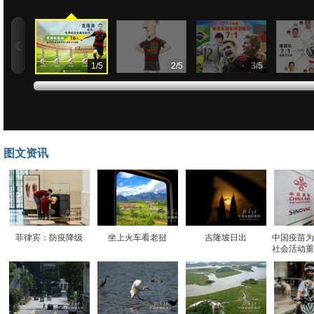
1
/
5
2
/
5
3
/
5
图文资讯
菲律宾：防疫降级
坐上火车看老挝
吉隆坡日出
中国疫苗为
社会活动重