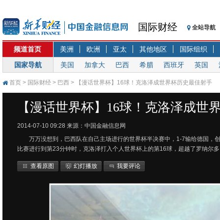
国际财经
全站导航
频道首页
美洲
欧洲
亚太
其他地区
国际组织
国家导航
美国
加拿大
巴西
希腊
西班牙
英国
首页
>
国际财经
>
巴西
> 【漫话世界杯】16球！克洛泽成世界杯历史最佳射手
【漫话世界杯】16球！克洛泽成世
2014-07-10 09:28
来源：中国金融信息网
万万没想到，巴西队在自己主场进行的世界杯半决赛中，1-7输给德国，
比赛进行到第23分钟时，克洛泽打入个人世界杯上的第16球，超越了罗纳尔
查看原图
幻灯播放
我要评论