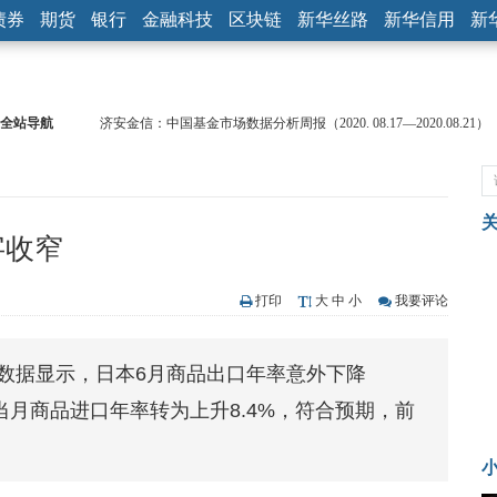
债券
期货
银行
金融科技
区块链
新华丝路
新华信用
新
全站导航
济安金信：中国基金市场数据分析周报（2020. 08.17—2020.08.21）
【见·闻】疫情下，新加坡旅游业步履维艰
记者手记：疫情下的香港零售业如何浴火重生？
【见·闻】疫情下一家香港传统零售商的转型突围之旅
济安金信：中国基金市场数据分析周报（2020. 07.27—2020.07.31）
字收窄
【新华财经调查】同业存单、结构性存款玩起“跷跷板” 结构性失衡
在“隐秘的角落”
央行公开市场净投放300亿元 短端资金利率明显下行
打印
大
中
小
我要评论
基本面及股市双轮冲击 债市回调十年期债表现最弱
沥青期货连续两日涨逾3% 沪银及两粕涨势喜人
的数据显示，日本6月商品出口年率意外下降
恒生聚源：北斗收官之星发射成功，全产业链解析
%。当月商品进口年率转为上升8.4%，符合预期，前