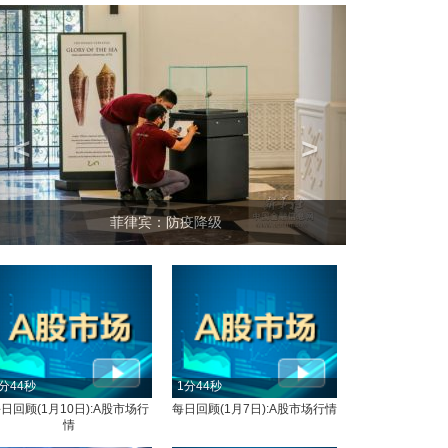
<
>
菲律宾：防疫降级
分44秒
1分44秒
日回顾(1月10日):A股市场行
每日回顾(1月7日):A股市场行情
情