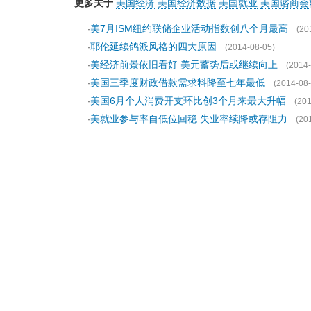
更多关于
美国经济
美国经济数据
美国就业
美国谘商会
美7月ISM纽约联储企业活动指数创八个月最高
·
(20
耶伦延续鸽派风格的四大原因
·
(2014-08-05)
美经济前景依旧看好 美元蓄势后或继续向上
·
(2014-
美国三季度财政借款需求料降至七年最低
·
(2014-08-
美国6月个人消费开支环比创3个月来最大升幅
·
(201
美就业参与率自低位回稳 失业率续降或存阻力
·
(20