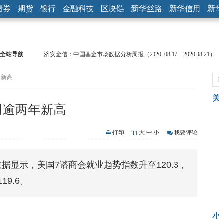
债券
期货
银行
金融科技
区块链
新华丝路
新华信用
新
全站导航
济安金信：中国基金市场数据分析周报（2020. 08.17—2020.08.21）
【见·闻】疫情下，新加坡旅游业步履维艰
年新高
记者手记：疫情下的香港零售业如何浴火重生？
【见·闻】疫情下一家香港传统零售商的转型突围之旅
济安金信：中国基金市场数据分析周报（2020. 07.27—2020.07.31）
创逾两年新高
【新华财经调查】同业存单、结构性存款玩起“跷跷板” 结构性失衡
在“隐秘的角落”
央行公开市场净投放300亿元 短端资金利率明显下行
打印
大
中
小
我要评论
基本面及股市双轮冲击 债市回调十年期债表现最弱
沥青期货连续两日涨逾3% 沪银及两粕涨势喜人
据显示，美国7谘商会就业趋势指数升至120.3，
恒生聚源：北斗收官之星发射成功，全产业链解析
19.6。