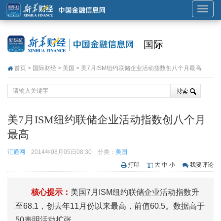
展
开
或
国际
折
叠
首页
>
国际财经
>
美国
> 美7月ISM纽约联储企业活动指数创八个月最高
导
航
美7月ISM纽约联储企业活动指数创八个月
最高
汇通网
2014年08月05日08:30
分类：
美国
打印
大
中
小
我要评论
核心提示：
美国7月ISM纽约联储企业活动指数升
至68.1，创去年11月份以来最高，前值60.5。数据高于
50表明活动扩张。