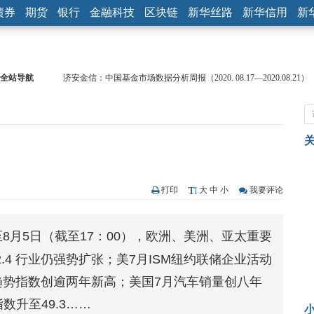
债券
期货
银行
金融科技
区块链
新华丝路
新华信用
新
全站导航
济安金信：中国基金市场数据分析周报（2020. 08.17—2020.08.21）
【见·闻】疫情下，新加坡旅游业步履维艰
记者手记：疫情下的香港零售业如何浴火重生？
【见·闻】疫情下一家香港传统零售商的转型突围之旅
济安金信：中国基金市场数据分析周报（2020. 07.27—2020.07.31）
）
【新华财经调查】同业存单、结构性存款玩起“跷跷板” 结构性失衡
在“隐秘的角落”
央行公开市场净投放300亿元 短端资金利率明显下行
打印
大
中
小
我要评论
基本面及股市双轮冲击 债市回调十年期债表现最弱
沥青期货连续两日涨逾3% 沪银及两粕涨势喜人
8月5日（截至17：00），欧洲、美洲、亚太重要
恒生聚源：北斗收官之星发射成功，全产业链解析
.4 行业仍强势扩张；美7月ISM纽约联储企业活动
趋势指数创逾两年新高；美国7月汽车销量创八年
数升至49.3……