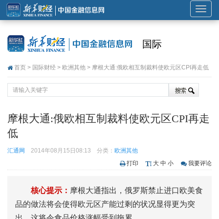
展
开
或
国际
折
叠
首页
>
国际财经
>
欧洲其他
> 摩根大通:俄欧相互制裁料使欧元区CPI再走低
导
航
摩根大通:俄欧相互制裁料使欧元区CPI再走
低
汇通网
2014年08月15日08:13
分类：
欧洲其他
打印
大
中
小
我要评论
核心提示：
摩根大通指出，俄罗斯禁止进口欧美食
品的做法将会使得欧元区产能过剩的状况显得更为突
出，这将令食品价格涨幅受到拖累。