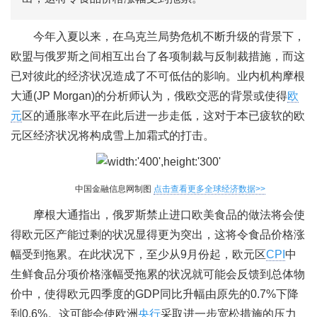
今年入夏以来，在乌克兰局势危机不断升级的背景下，
欧盟与俄罗斯之间相互出台了各项制裁与反制裁措施，而这
已对彼此的经济状况造成了不可低估的影响。业内机构摩根
大通(JP Morgan)的分析师认为，俄欧交恶的背景或使得
欧
元
区的通胀率水平在此后进一步走低，这对于本已疲软的欧
元区经济状况将构成雪上加霜式的打击。
中国金融信息网制图
点击查看更多全球经济数据>>
摩根大通指出，俄罗斯禁止进口欧美食品的做法将会使
得欧元区产能过剩的状况显得更为突出，这将令食品价格涨
幅受到拖累。在此状况下，至少从9月份起，欧元区
CPI
中
生鲜食品分项价格涨幅受拖累的状况就可能会反馈到总体物
价中，使得欧元四季度的GDP同比升幅由原先的0.7%下降
到0.6%。这可能会使欧洲
央行
采取进一步宽松措施的压力