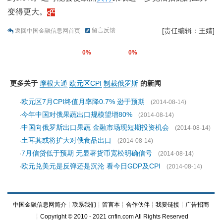
变得更大。
留言反馈
[责任编辑：王婧]
返回中国金融信息网首页
0%
0%
更多关于
摩根大通
欧元区CPI
制裁俄罗斯
的新闻
欧元区7月CPI终值月率降0.7% 逊于预期
·
(2014-08-14)
今年中国对俄果蔬出口规模望增80%
·
(2014-08-14)
中国向俄罗斯出口果蔬 金融市场现短期投资机会
·
(2014-08-14)
土耳其或将扩大对俄食品出口
·
(2014-08-14)
7月信贷低于预期 无显著货币宽松明确信号
·
(2014-08-14)
欧元兑美元是反弹还是沉沦 看今日GDP及CPI
·
(2014-08-14)
中国金融信息网简介
┊
联系我们
┊
留言本
┊
合作伙伴
┊
我要链接
┊
广告招商
┊Copyright © 2010 - 2021 cnfin.com All Rights Reserved