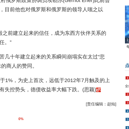
罗斯政策协调员埃勒尔(Gernot Erler)此前曾
，目前他也对俄罗斯和俄罗斯的领导人嗤之以
摧毁之前建立起来的信任，成为东西方伙伴关系的
1
任。”
苦几十年建立起来的关系瞬间崩塌实在太过“悲
来的商人的赞同。
1
于1%，为史上首次，远低于2012年7月触及的上
全
有失控势头，德债收益率大幅下跌。(思颖)
2
3
[责任编辑：赵灿]
4
0%
5
6