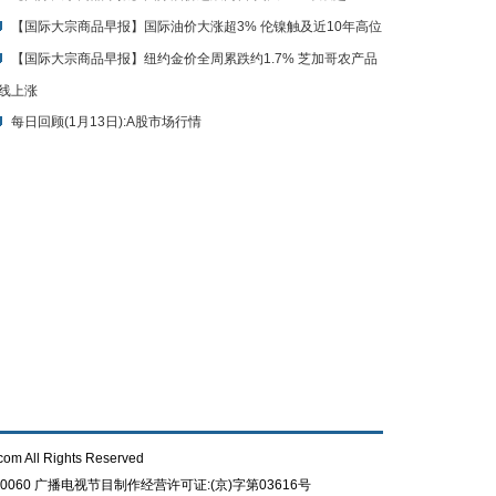
【国际大宗商品早报】国际油价大涨超3% 伦镍触及近10年高位
【国际大宗商品早报】纽约金价全周累跌约1.7% 芝加哥农产品
线上涨
每日回顾(1月13日):A股市场行情
com All Rights Reserved
0060
广播电视节目制作经营许可证:(京)字第03616号