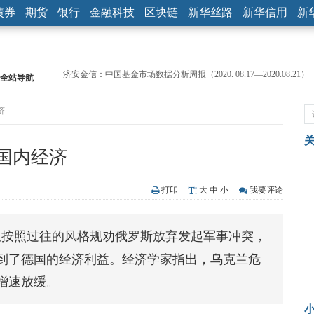
债券
期货
银行
金融科技
区块链
新华丝路
新华信用
新
全站导航
【见·闻】疫情下，新加坡旅游业步履维艰
记者手记：疫情下的香港零售业如何浴火重生？
济
【见·闻】疫情下一家香港传统零售商的转型突围之旅
济安金信：中国基金市场数据分析周报（2020. 07.27—2020.07.31）
【新华财经调查】同业存单、结构性存款玩起“跷跷板” 结构性失衡
国内经济
在“隐秘的角落”
央行公开市场净投放300亿元 短端资金利率明显下行
基本面及股市双轮冲击 债市回调十年期债表现最弱
打印
大
中
小
我要评论
沥青期货连续两日涨逾3% 沪银及两粕涨势喜人
恒生聚源：北斗收官之星发射成功，全产业链解析
仅按照过往的风格规劝俄罗斯放弃发起军事冲突，
济安金信：中国基金市场数据分析周报（2020. 08.17—2020.08.21）
到了德国的经济利益。经济学家指出，乌克兰危
增速放缓。