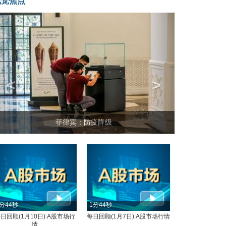
视觉焦点
<
>
菲律宾：防疫降级
分44秒
1分44秒
日回顾(1月10日):A股市场行
每日回顾(1月7日):A股市场行情
情