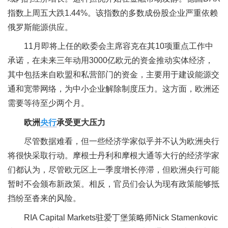
指数上周五大跌1.44%。该指数的多数成份股企业严重依赖
俄罗斯能源供应。
11月即将上任的欧委会主席容克在其10项重点工作中
承诺，在未来三年动用3000亿欧元的资金推动实体经济，
其中包括来自欧盟和私营部门的资金，主要用于建设能源交
通和宽带网络，为中小企业解除制度压力。这方面，欧洲还
需要等待至少两个月。
欧洲
央行
承受更大压力
尽管数据难看，但一些经济学家似乎并不认为欧洲央行
将很快采取行动。摩根士丹利和摩根大通等大行的经济学家
们都认为，尽管欧元区上一季度增长停滞，但欧洲央行可能
暂时不会颁布新政策。相反，官员们会认为现有政策能够抵
挡纷至沓来的风险。
RIA Capital Markets驻爱丁堡策略师Nick Stamenkovic