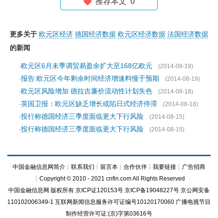
推荐本文
0
更多关于
欧元区经济
德国经济数据
欧元区经济数据
法国经济数据
的新闻
欧元区6月未季调贸易盈余扩大至168亿欧元
·
(2014-08-19)
报告:欧元区今年剩余时间经济增速料慢于预期
·
(2014-08-19)
欧元区风险增加 德拉吉廉价流动性计划失色
·
(2014-08-18)
英国卫报：欧元区缺乏增长或陷日式经济停滞
·
(2014-08-18)
投行称德国经济三季度面临更大下行风险
·
(2014-08-15)
投行称德国经济三季度面临更大下行风险
·
(2014-08-15)
中国金融信息网简介
┊
联系我们
┊
留言本
┊
合作伙伴
┊
我要链接
┊
广告招商
┊Copyright © 2010 - 2021 cnfin.com All Rights Reserved
中国金融信息网
版权所有
京ICP证120153号
京ICP备19048227号 京公网安备
110102006349-1 互联网新闻信息服务许可证编号10120170060
广播电视节目
制作经营许可证:(京)字第03616号