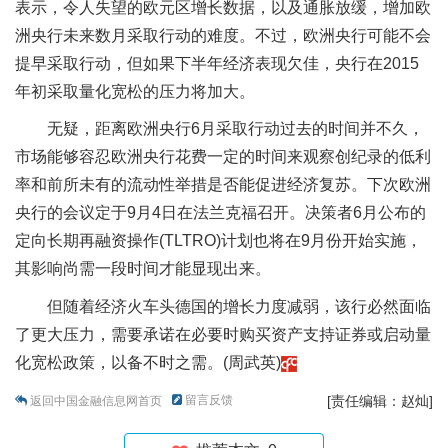
表示，令人失望的欧元区增长数据，以及通胀放缓，增加欧
洲央行未来数月采取行动的难度。不过，欧洲央行可能不会
提早采取行动，但如果下半年经济表现欠佳，央行在2015
年初采取量化宽松的压力将加大。
无疑，距离欧洲央行6月采取行动过去的时间并不久，
市场能够容忍欧洲央行花费一定的时间来观察创纪录的低利
率和前所未有的流动性举措是否能促进经济复苏。下次欧洲
央行的会议定于9月4日在法兰克福召开。决策者6月公布的
定向长期再融资操作(TLTRO)计划也将在9月份开始实施，
其影响尚需一段时间才能显现出来。
但随着经济火车头德国的增长力度减弱，该行必然面临
了更大压力，需要承诺在必要时购买资产支持证券或启动量
化宽松政策，以备不时之需。(周武英)
留言反馈
[责任编辑：赵灿]
返回中国金融信息网首页