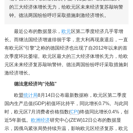
的三大经济体增长无力，给欧元区未来经济复苏敲响警
钟。德法两国纷纷呼吁采取措施刺激经济增长。
最近公布的数据显示，
欧元
区第二季度经济几乎零增
长。而继法国经济增速徘徊于零，意大利再现衰退后，一直
有欧元区“引擎”之称的德国经济也出现了自2012年以来的首
次季度环比萎缩。欧元区最大的三大经济体增长无力，给欧
元区未来经济复苏敲响警钟。德法两国纷纷呼吁采取措施刺
激经济增长。
德法意经济均“沦陷”
欧盟
统计局
8月14日公布最新数据称，欧元区第二季度
国内生产总值(GDP)初值环比持平，同比增长0.7%。与此同
时，欧元区7月消费者价格指数(
CPI
)终值同比增长0.4%，创
近5年新低。
欧洲经济
研究中心(ZEW)12日公布的数据显
示，因俄乌紧张局势持续升温，影响欧元区经济复苏，欧元