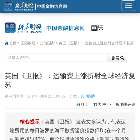
展
开
或
国际
折
叠
首页
>
国际财经
>
其他国家
> 英国《卫报》：运输费上涨折射全球经济复苏
导
航
英国《卫报》：运输费上涨折射全球经济复
苏
参考消息网
2014年08月22日09:29
分类：
其他国家
打印
大
中
小
我要评论
核心提示：
英国《卫报》 发表文章认为，代表运
输费用的每日波罗的海干散货运价指数(BDI)在一个月
内涨幅超过40%，而全球货物运输价格上涨意味着运输