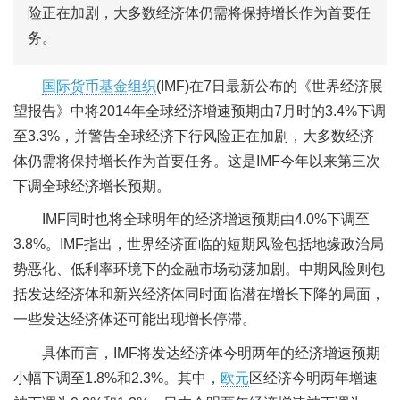
险正在加剧，大多数经济体仍需将保持增长作为首要任
务。
国际货币基金组织
(IMF)在7日最新公布的《世界经济展
望报告》中将2014年全球经济增速预期由7月时的3.4%下调
至3.3%，并警告全球经济下行风险正在加剧，大多数经济
体仍需将保持增长作为首要任务。这是IMF今年以来第三次
下调全球经济增长预期。
IMF同时也将全球明年的经济增速预期由4.0%下调至
3.8%。IMF指出，世界经济面临的短期风险包括地缘政治局
势恶化、低利率环境下的金融市场动荡加剧。中期风险则包
括发达经济体和新兴经济体同时面临潜在增长下降的局面，
一些发达经济体还可能出现增长停滞。
具体而言，IMF将发达经济体今明两年的经济增速预期
小幅下调至1.8%和2.3%。其中，
欧元
区经济今明两年增速