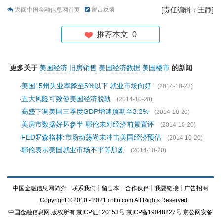
留言反馈
[责任编辑：王静]
返回中国金融信息网首页
推荐本文
0
更多关于
美国经济
旧房销售
美国经济数据
美国楼市
的新闻
美国15州失业率降至5%以下 就业市场向好
·
(2014-10-22)
五大风险可致使美国经济脱轨
·
(2014-10-20)
高盛下调美国三季度GDP增速预期至3.2%
·
(2014-10-20)
美房市数据好坏参半 耶伦未对经济前景置评
·
(2014-10-20)
FED罗森格林:市场动荡尚未冲击美国经济预估
·
(2014-10-20)
耶伦表示美国就业市场不平等加剧
·
(2014-10-20)
中国金融信息网简介
┊
联系我们
┊
留言本
┊
合作伙伴
┊
我要链接
┊
广告招商
┊Copyright © 2010 - 2021 cnfin.com All Rights Reserved
中国金融信息网
版权所有
京ICP证120153号
京ICP备19048227号 京公网安备