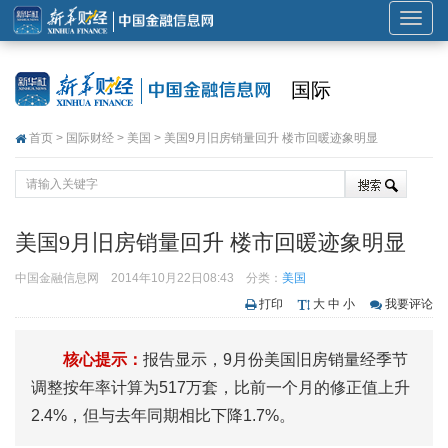
展
开
或
国际
折
叠
首页
>
国际财经
>
美国
> 美国9月旧房销量回升 楼市回暖迹象明显
导
航
美国9月旧房销量回升 楼市回暖迹象明显
中国金融信息网
2014年10月22日08:43
分类：
美国
打印
大
中
小
我要评论
核心提示：
报告显示，9月份美国旧房销量经季节
调整按年率计算为517万套，比前一个月的修正值上升
2.4%，但与去年同期相比下降1.7%。