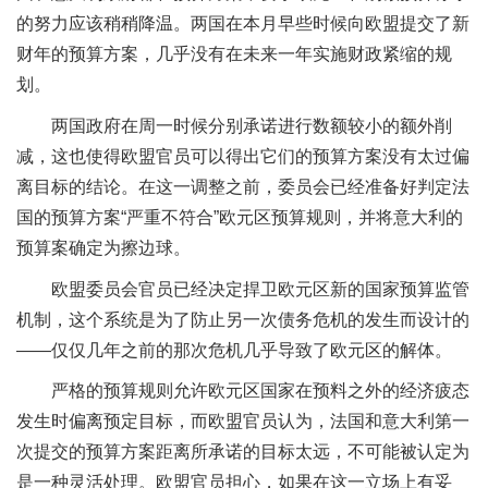
的努力应该稍稍降温。两国在本月早些时候向欧盟提交了新
财年的预算方案，几乎没有在未来一年实施财政紧缩的规
划。
两国政府在周一时候分别承诺进行数额较小的额外削
减，这也使得欧盟官员可以得出它们的预算方案没有太过偏
离目标的结论。在这一调整之前，委员会已经准备好判定法
国的预算方案“严重不符合”欧元区预算规则，并将意大利的
预算案确定为擦边球。
欧盟委员会官员已经决定捍卫欧元区新的国家预算监管
机制，这个系统是为了防止另一次债务危机的发生而设计的
——仅仅几年之前的那次危机几乎导致了欧元区的解体。
严格的预算规则允许欧元区国家在预料之外的经济疲态
发生时偏离预定目标，而欧盟官员认为，法国和意大利第一
次提交的预算方案距离所承诺的目标太远，不可能被认定为
是一种灵活处理。欧盟官员担心，如果在这一立场上有妥