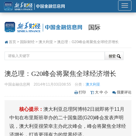
展
开
或
国际
折
叠
首页
>
国际财经
>
澳大利亚
> 澳总理：G20峰会将聚焦全球经济增长
导
航
澳总理：G20峰会将聚焦全球经济增长
中国金融信息网
2014年11月03日08:55
分类：
澳大利亚
打印
大
中
小
我要评论
核心提示：
澳大利亚总理阿博特2日就即将于11月
中旬在布里斯班举办的二十国集团(G20)峰会发表声明
说，澳大利亚很荣幸主办此次峰会，峰会将聚焦全球经
济增长，打造更强有力的世界经济。