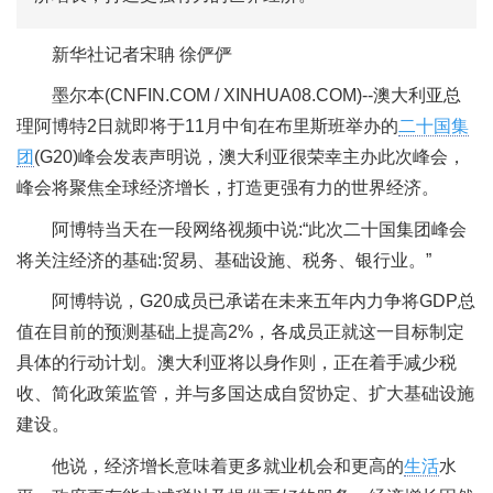
新华社记者宋聃 徐俨俨
墨尔本(CNFIN.COM / XINHUA08.COM)--澳大利亚总
理阿博特2日就即将于11月中旬在布里斯班举办的
二十国集
团
(G20)峰会发表声明说，澳大利亚很荣幸主办此次峰会，
峰会将聚焦全球经济增长，打造更强有力的世界经济。
阿博特当天在一段网络视频中说:“此次二十国集团峰会
将关注经济的基础:贸易、基础设施、税务、银行业。”
阿博特说，G20成员已承诺在未来五年内力争将GDP总
值在目前的预测基础上提高2%，各成员正就这一目标制定
具体的行动计划。澳大利亚将以身作则，正在着手减少税
收、简化政策监管，并与多国达成自贸协定、扩大基础设施
建设。
他说，经济增长意味着更多就业机会和更高的
生活
水