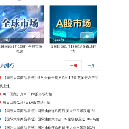
分18秒
1分44秒
每日回顾(1月13日): 全球市场
每日回顾(1月13日):A股市场行
概览
情
点击排行
一周
一月
【国际大宗商品早报】纽约金价全周累跌约1.7% 芝加哥农产品
线上涨
每日回顾(1月10日):A股市场行情
每日回顾(1月7日):A股市场行情
【国际大宗商品早报】国际油价连跌两日 美大豆玉米跌超1%
【国际大宗商品早报】国际油价大涨超3% 伦镍触及近10年高位
【国际大宗商品早报】国际油价连跌两日 美大豆玉米跌超1%