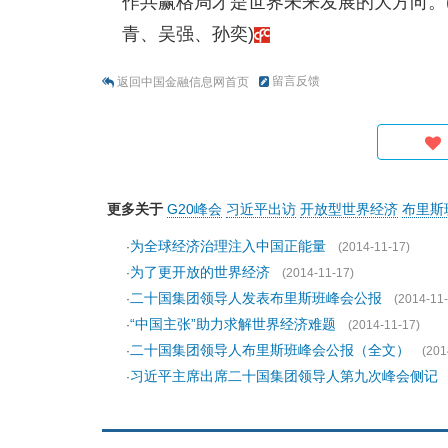
作共赢格局才是世界未来发展的大方向。(
青、吴强、孙奕)
留言反馈
返回中国金融信息网首页
更多关于
G20峰会
习近平出访
开放型世界经济
布里斯
为全球经济治理注入中国正能量
·
(2014-11-17)
为了更开放的世界经济
·
(2014-11-17)
二十国集团领导人发表布里斯班峰会公报
·
(2014-11-
“中国主张”助力求解世界经济难题
·
(2014-11-17)
二十国集团领导人布里斯班峰会公报（全文）
·
(201
习近平主席出席二十国集团领导人第九次峰会侧记
·