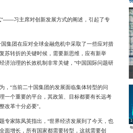
式”——习主席对创新发展方式的阐述，引起了专
十国集团在应对全球金融危机中采取了一些应对措
复苏转折的关键时候，需要新思维，应有新举
经济治理的长效机制非常关键，”中国国际问题研
菲律
为，“当前二十国集团的发展面临集体转型的问
理一个重要的平台，其政策、目标都要有长远考
整改革十分必要”。
题专家陈凤英指出，“世界经济发展到了今天，也
1
每
全面增长，所有国家都需要转型，这就需要创