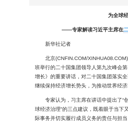
为全球
——专家解读习近平主席在
新华社记者
北京(CNFIN.COM/XINHUA08
班举行的二十国集团领导人第九次峰会第
增长》的重要讲话，对二十国集团落实全
继续保持经济增长势头，为推动世界经济
专家认为，习主席在讲话中提出了“创
球经济治理”的三点建议，既着眼于当下
际事务并切实履行成员义务的责任与担当