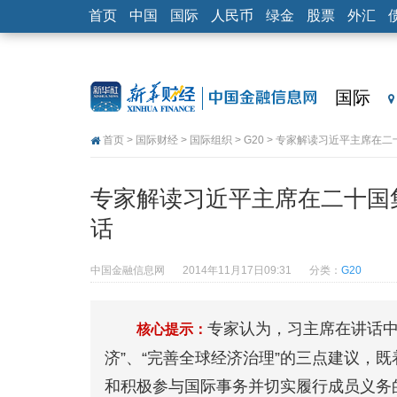
首页
中国
国际
人民币
绿金
股票
外汇
国际
首页
>
国际财经
>
国际组织
>
G20
> 专家解读习近平主席在
专家解读习近平主席在二十国
话
中国金融信息网
2014年11月17日09:31
分类：
G20
专家认为，习主席在讲话中
核心提示：
济”、“完善全球经济治理”的三点建议，
和积极参与国际事务并切实履行成员义务