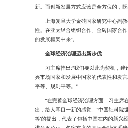
新。而创新发展方式应该是全方位的，既
上海复旦大学金砖国家研究中心副教
性。在亚太经合组织合作、金砖国家合作
的发展框架中来”。
全球经济治理迈出新步伐
习主席指出:“我们要以此为契机，
兴市场国家和发展中国家的代表性和发言
平等、规则平等。”
“在完善全球经济治理方面，习主席在
出，给人耳目一新的感觉。”中国社科院世
等’的提出，代表了包括中国在内的新兴