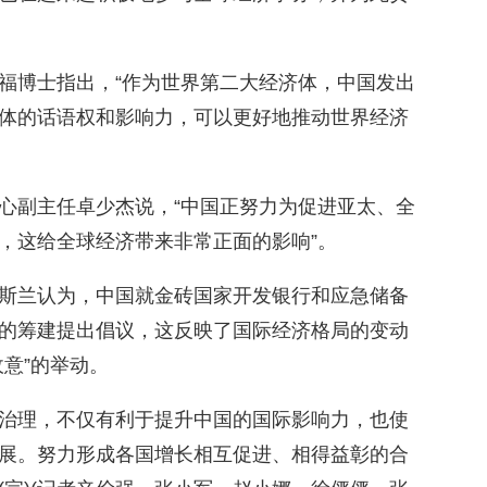
福博士指出，“作为世界第二大经济体，中国发出
体的话语权和影响力，可以更好地推动世界经济
心副主任卓少杰说，“中国正努力为促进亚太、全
，这给全球经济带来非常正面的影响”。
·伊斯兰认为，中国就金砖国家开发银行和应急储备
的筹建提出倡议，这反映了国际经济格局的变动
意”的举动。
治理，不仅有利于提升中国的国际影响力，也使
展。努力形成各国增长相互促进、相得益彰的合