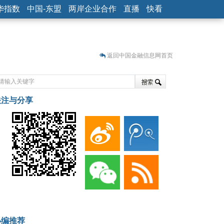
华指数
中国-东盟
两岸企业合作
直播
快看
返回中国金融信息网首页
关注与分享
藏
小编推荐