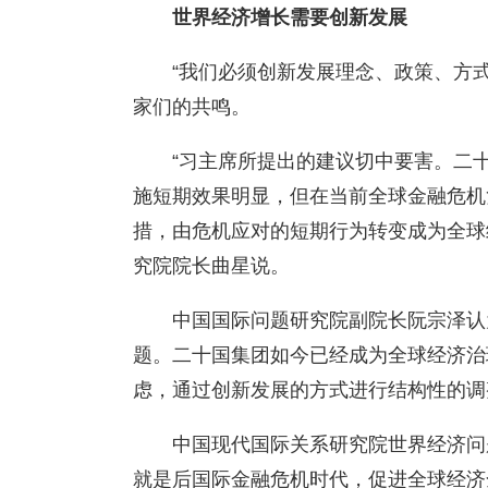
世界经济增长需要创新发展
“我们必须创新发展理念、政策、方
家们的共鸣。
“习主席所提出的建议切中要害。二
施短期效果明显，但在当前全球金融危机
措，由危机应对的短期行为转变成为全球
究院院长曲星说。
中国国际问题研究院副院长阮宗泽认
题。二十国集团如今已经成为全球经济治
虑，通过创新发展的方式进行结构性的调
中国现代国际关系研究院世界经济问
就是后国际金融危机时代，促进全球经济