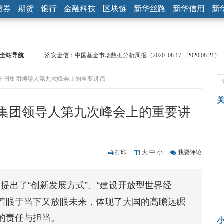
债券
期货
银行
金融科技
区块链
新华丝路
新华信用
新
全站导航
济安金信：中国基金市场数据分析周报（2020. 08.17—2020.08.21）
【见·闻】疫情下，新加坡旅游业步履维艰
二十国集团领导人第九次峰会上的重要讲话
记者手记：疫情下的香港零售业如何浴火重生？
【见·闻】疫情下一家香港传统零售商的转型突围之旅
济安金信：中国基金市场数据分析周报（2020. 07.27—2020.07.31）
集团领导人第九次峰会上的重要讲
【新华财经调查】同业存单、结构性存款玩起“跷跷板” 结构性失衡
在“隐秘的角落”
央行公开市场净投放300亿元 短端资金利率明显下行
基本面及股市双轮冲击 债市回调十年期债表现最弱
打印
大
中
小
我要评论
沥青期货连续两日涨逾3% 沪银及两粕涨势喜人
恒生聚源：北斗收官之星发射成功，全产业链解析
提出了“创新发展方式”、“建设开放型世界经
既着眼于当下又放眼未来，体现了大国的高瞻远瞩
的责任与担当。