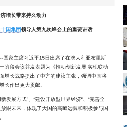
经济增长带来持久动力
二十国集团
领导人第九次峰会上的重要讲话
.COM)--国家主席习近平15日出席了在澳大利亚布里斯
一阶段会议并发表题为《推动创新发展 实现联动
面增长战略提出了中方的建议主张，强调中国将
增长作出更大贡献。
新发展方式”、“建设开放型世界经济”、“完善全
又放眼未来，体现了大国的高瞻远瞩和积极参与国
。