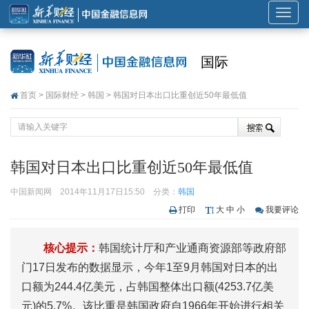
展
开
或
国际
折
叠
首页
>
国际财经
>
韩国
> 韩国对日本出口比重创近50年最低值
导
航
韩国对日本出口比重创近50年最低值
中国新闻网
2014年11月17日15:50
分类：
韩国
打印
大
中
小
我要评论
核心提示：
韩国统计厅和产业通商资源部等政府部
门17日发布的数据显示，今年1至9月韩国对日本的出
口额为244.4亿美元，占韩国整体出口额(4253.7亿美
元)的5.7%。该比重是韩国政府自1966年开始进行相关