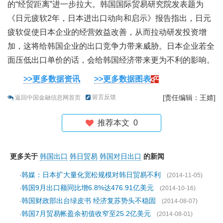
的“经贸距离”进一步拉大。韩国国际贸易研究院发表题为
《日元疲软2年，日本进出口动向和启示》报告指出，日元
疲软促使日本企业的经营效益改善，从而拉动研发投资增
加，这将给韩国企业的出口竞争力带来威胁。日本企业若全
面压低出口单价的话，会给韩国经济带来更为不利的影响。
>>更多数据资讯
>>更多数据图表
留言反馈
[责任编辑：王婧]
返回中国金融信息网首页
推荐本文
0
更多关于
韩国出口
韩日贸易
韩国对日出口
的新闻
韩媒：日本扩大量化宽松规模对韩日贸易不利
·
(2014-11-05)
韩国9月出口额同比增6.8%达476.91亿美元
·
(2014-10-16)
韩国财政部出台绿皮书 经济复苏势头不稳固
·
(2014-08-07)
韩国7月贸易帐盈余初值收窄至25.2亿美元
·
(2014-08-01)