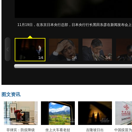
11月19日，在东京日本央行总部，日本央行行长黑田东彦在新闻发布会上
1
/
4
2
/
4
3
/
4
图文资讯
菲律宾：防疫降级
坐上火车看老挝
吉隆坡日出
中国疫苗为