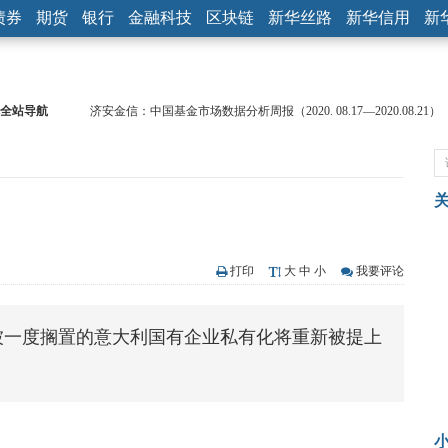
债券
期货
银行
金融科技
区块链
新华丝路
新华信用
新
全站导航
济安金信：中国基金市场数据分析周报（2020. 08.17—2020.08.21）
【见·闻】疫情下，新加坡旅游业步履维艰
记者手记：疫情下的香港零售业如何浴火重生？
【见·闻】疫情下一家香港传统零售商的转型突围之旅
济安金信：中国基金市场数据分析周报（2020. 07.27—2020.07.31）
【新华财经调查】同业存单、结构性存款玩起“跷跷板” 结构性失衡
在“隐秘的角落”
央行公开市场净投放300亿元 短端资金利率明显下行
打印
大
中
小
我要评论
基本面及股市双轮冲击 债市回调十年期债表现最弱
沥青期货连续两日涨逾3% 沪银及两粕涨势喜人
被一度搁置的意大利国有企业私有化将重新被提上
恒生聚源：北斗收官之星发射成功，全产业链解析
。