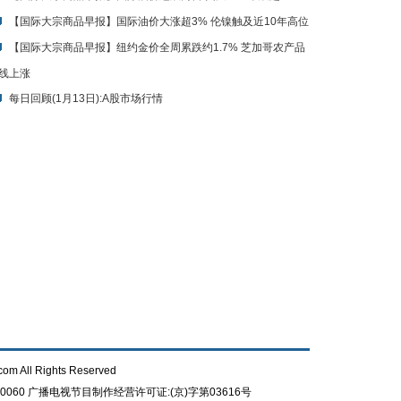
【国际大宗商品早报】国际油价大涨超3% 伦镍触及近10年高位
【国际大宗商品早报】纽约金价全周累跌约1.7% 芝加哥农产品
线上涨
每日回顾(1月13日):A股市场行情
com All Rights Reserved
0060
广播电视节目制作经营许可证:(京)字第03616号